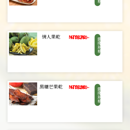
格
情人果乾
NT$
170
–
NT$
260
選
擇
規
格
黑糖芒果乾
NT$
190
–
NT$
280
選
擇
規
格