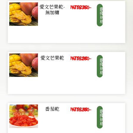
愛文芒果乾-
NT$
230
–
NT$
350
選
無加糖
擇
規
格
愛文芒果乾
NT$
190
–
NT$
280
選
擇
規
格
番茄乾
NT$
140
–
NT$
200
選
擇
規
格