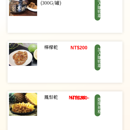
(300G/罐)
入
購
物
車
檸檬乾
NT$
200
加
入
購
物
車
鳳梨乾
NT$
140
–
NT$
200
選
擇
規
格