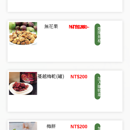
無花果
NT$
140
–
NT$
200
選
擇
規
格
蔓越梅乾(罐)
NT$
200
加
入
購
物
車
梅餅
NT$
200
加